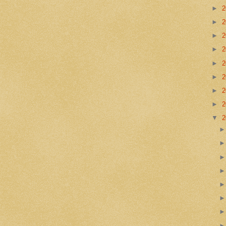
►
2
►
2
►
2
►
2
►
2
►
2
►
2
►
2
▼
2