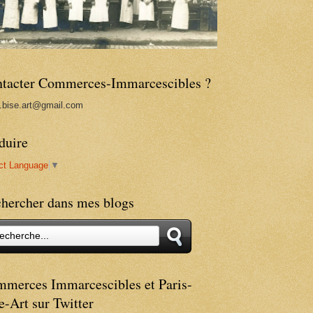
tacter Commerces-Immarcescibles ?
s.bise.art@gmail.com
duire
ct Language
▼
hercher dans mes blogs
merces Immarcescibles et Paris-
e-Art sur Twitter