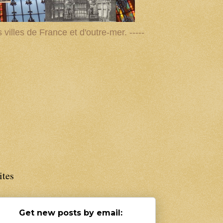
villes de France et d'outre-mer. -----
ites
Get new posts by email: