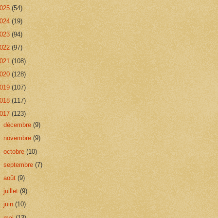
025
(54)
024
(19)
023
(94)
022
(97)
021
(108)
020
(128)
019
(107)
018
(117)
017
(123)
►
décembre
(9)
►
novembre
(9)
►
octobre
(10)
►
septembre
(7)
►
août
(9)
►
juillet
(9)
►
juin
(10)
►
mai
(13)