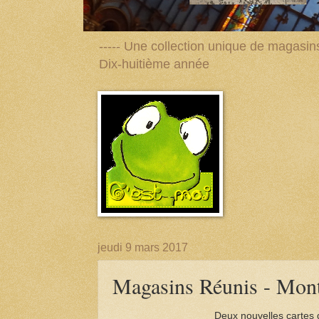
----- Une collection unique de magasins 
Dix-huitième année
jeudi 9 mars 2017
Magasins Réunis - Mon
Deux nouvelles cartes 