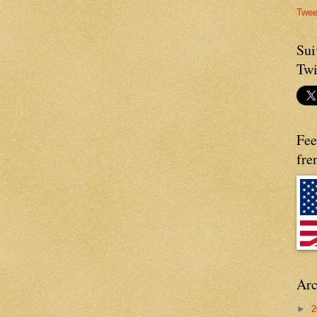
Twee
Sui
Twi
Fee
fre
Arc
►
2