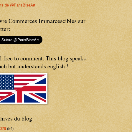
ts de @ParisBiseArt
vre Commerces Immarcescibles sur
tter:
l free to comment. This blog speaks
nch but understands english !
hives du blog
026
(54)