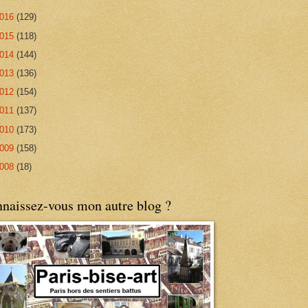
016
(129)
015
(118)
014
(144)
013
(136)
012
(154)
011
(137)
010
(173)
009
(158)
008
(18)
naissez-vous mon autre blog ?