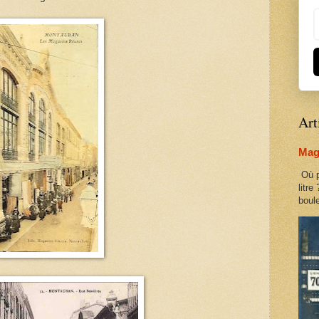
Art
Maga
Où p
litre
boule