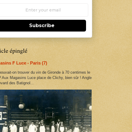
Subscribe
icle épinglé
sins F Luce - Paris (7)
ouvait-on trouver du vin de Gironde à 70 centimes le
 ? Aux Magasins Luce place de Clichy, bien sûr ! Angle
vard des Batignol...