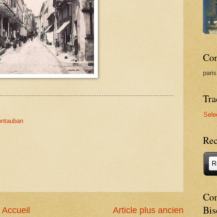
Con
pari
Tra
Sele
ntauban
Rec
Com
Bis
Accueil
Article plus ancien