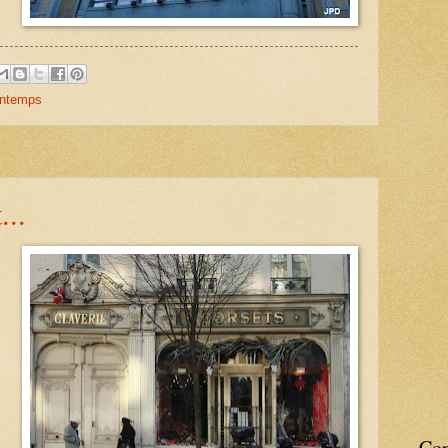
intemps
...
Con