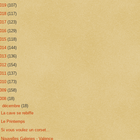
019
(107)
018
(117)
017
(123)
016
(129)
015
(118)
014
(144)
013
(136)
012
(154)
011
(137)
010
(173)
009
(158)
008
(18)
▼
décembre
(18)
La cave se rebiffe
Le Printemps
Si vous voulez un corset...
Nouvelles Galeries - Valence