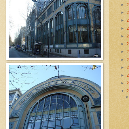
►
2
►
2
►
2
►
2
►
2
►
2
►
2
►
2
►
2
►
2
►
2
▼
2