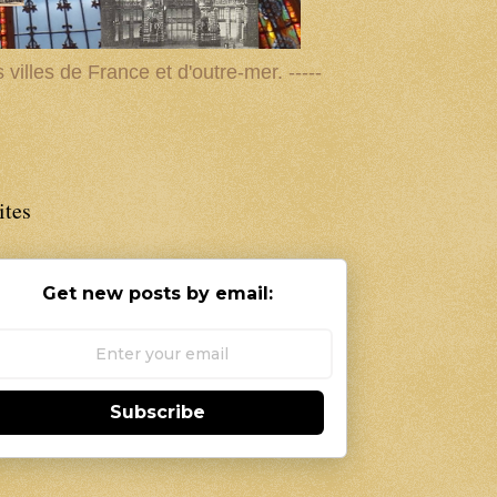
villes de France et d'outre-mer. -----
ites
Get new posts by email:
Subscribe