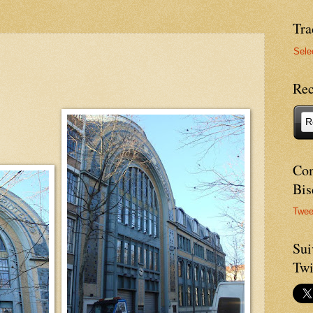
Tra
Sele
Rec
Com
Bis
Twee
Sui
Twi