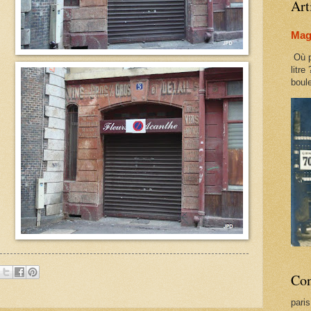
Art
Maga
Où p
litre
boule
Con
pari