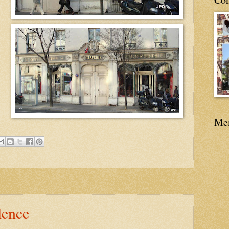
Me
lence