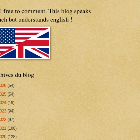
l free to comment. This blog speaks
nch but understands english !
hives du blog
026
(54)
025
(54)
024
(19)
023
(94)
022
(97)
021
(108)
020
(128)