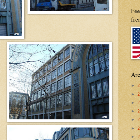
Fee
fre
Arc
►
2
►
2
►
2
►
2
►
2
►
2
►
2