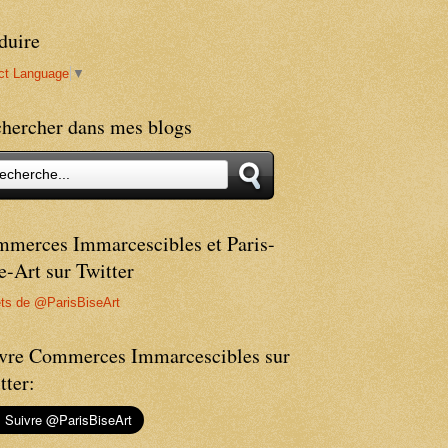
duire
ct Language
▼
hercher dans mes blogs
merces Immarcescibles et Paris-
e-Art sur Twitter
ts de @ParisBiseArt
vre Commerces Immarcescibles sur
tter: