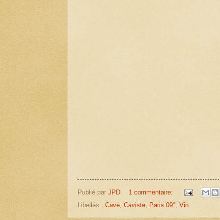
Publié par
JPD
1 commentaire:
Libellés :
Cave
,
Caviste
,
Paris 09°
,
Vin